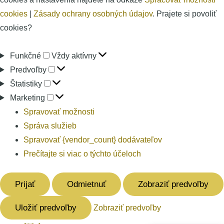
cookies
|
Zásady ochrany osobných údajov
. Prajete si povoliť
cookies?
Funkčné
Funkčné
Vždy aktívny
Predvoľby
Predvoľby
Štatistiky
Štatistiky
Marketing
Marketing
Spravovať možnosti
Správa služieb
Spravovať {vendor_count} dodávateľov
Prečítajte si viac o týchto účeloch
Prijať
Odmietnuť
Zobraziť predvoľby
Uložiť predvoľby
Zobraziť predvoľby