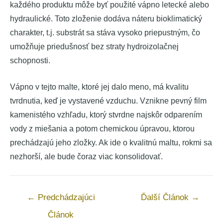
každého produktu môže byť použité vápno letecké alebo
hydraulické. Toto zloženie dodáva náteru bioklimatický
charakter, t.j. substrát sa stáva vysoko priepustným, čo
umožňuje priedušnosť bez straty hydroizolačnej
schopnosti.
Vápno v tejto malte, ktoré jej dalo meno, má kvalitu
tvrdnutia, keď je vystavené vzduchu. Vznikne pevný film
kamenistého vzhľadu, ktorý stvrdne najskôr odparením
vody z miešania a potom chemickou úpravou, ktorou
prechádzajú jeho zložky. Ak ide o kvalitnú maltu, rokmi sa
nezhorší, ale bude čoraz viac konsolidovať.
Navigácia
←
Predchádzajúci
Ďalší Článok
→
v
Článok
článku