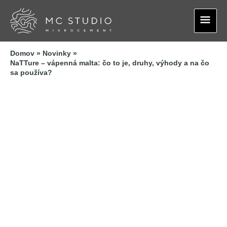
Preskočiť
Hlav
na
obsah
Men
Domov
Novinky
NaTTure – vápenná malta: čo to je, druhy, výhody a na čo
sa používa?