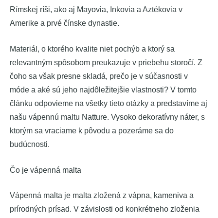
Rímskej ríši, ako aj Mayovia, Inkovia a Aztékovia v
Amerike a prvé čínske dynastie.
Materiál, o ktorého kvalite niet pochýb a ktorý sa
relevantným spôsobom preukazuje v priebehu storočí. Z
čoho sa však presne skladá, prečo je v súčasnosti v
móde a aké sú jeho najdôležitejšie vlastnosti? V tomto
článku odpovieme na všetky tieto otázky a predstavíme aj
našu vápennú maltu Natture. Vysoko dekoratívny náter, s
ktorým sa vraciame k pôvodu a pozeráme sa do
budúcnosti.
Čo je vápenná malta
Vápenná malta je malta zložená z vápna, kameniva a
prírodných prísad. V závislosti od konkrétneho zloženia